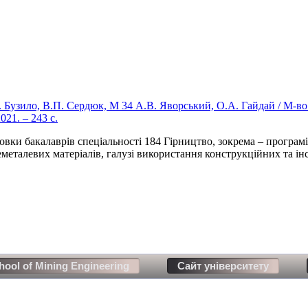
.І. Бузило, В.П. Сердюк, М 34 А.В. Яворський, О.А. Гайдай / М-во
21. – 243 с.
овки бакалаврів спеціальності 184 Гірництво, зокрема – програм
еметалевих матеріалів, галузі використання конструкційних та ін
hool of Mining Engineering
Сайт університету