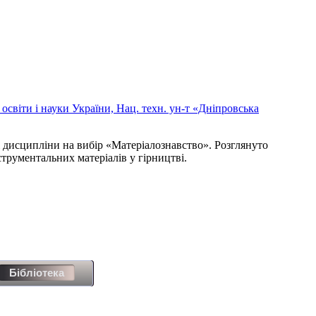
 освіти і науки України, Нац. техн. ун-т «Дніпровська
і дисципліни на вибір «Матеріалознавство». Розглянуто
струментальних матеріалів у гірництві.
Бібліотека