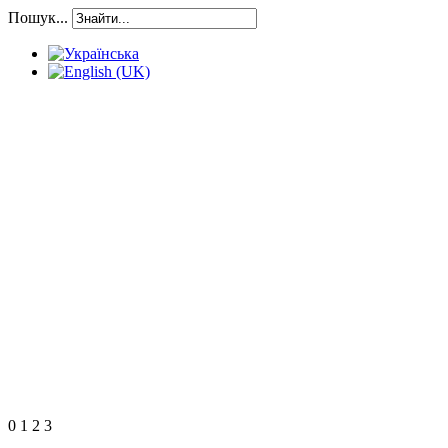
Пошук...
0
1
2
3