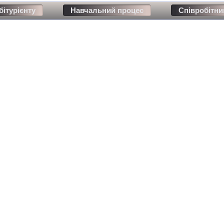
бітурієнту
Навчальний процес
Співробітни