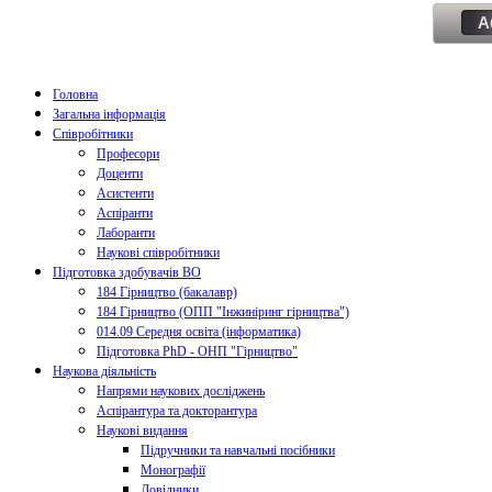
А
Головна
Загальна інформація
Співробітники
Професори
Доценти
Асистенти
Аспіранти
Лаборанти
Наукові співробітники
Підготовка здобувачів ВО
184 Гірництво (бакалавр)
184 Гірництво (ОПП "Інжиніринг гірництва")
014.09 Середня освіта (інформатика)
Підготовка PhD - ОНП "Гірництво"
Наукова діяльність
Напрями наукових досліджень
Аспірантура та докторантура
Наукові видання
Підручники та навчальні посібники
Монографії
Довідники