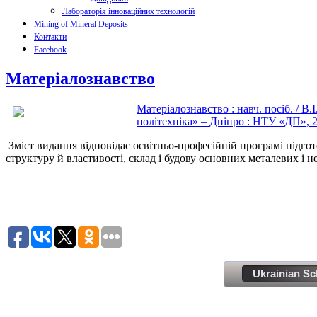
Лабораторія інноваційних технологій
Mining of Mineral Deposits
Контакти
Facebook
Матеріалознавство
Матеріалознавство : навч. посіб. / В
політехніка» – Дніпро : НТУ «ДП», 20
Зміст видання відповідає освітньо-професійній програмі підгот
структуру й властивості, склад і будову основних металевих і н
Ukrainian Sc