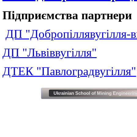
Підприємства партнери
ДП "Добропіллявугілля-в
ДП "Львіввугілля"
ДТЕК "Павлоградвугілля"
Ukrainian School of Mining Engineerin
Зроблено спеціа
All ri