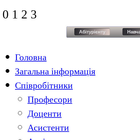
0
1
2
3
Абітурієнту
Навч
Головна
Загальна інформація
Співробітники
Професори
Доценти
Асистенти