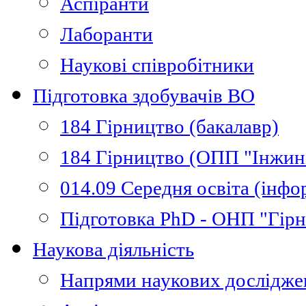
Аспіранти
Лаборанти
Наукові співробітники
Підготовка здобувачів ВО
184 Гірництво (бакалавр)
184 Гірництво (ОПП "Інжині
014.09 Середня освіта (інфо
Підготовка PhD - ОНП "Гір
Наукова діяльність
Напрями наукових дослідже