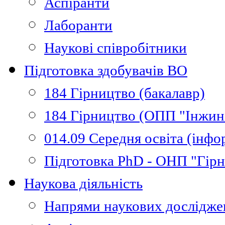
Аспіранти
Лаборанти
Наукові співробітники
Підготовка здобувачів ВО
184 Гірництво (бакалавр)
184 Гірництво (ОПП "Інжині
014.09 Середня освіта (інфо
Підготовка PhD - ОНП "Гір
Наукова діяльність
Напрями наукових дослідже