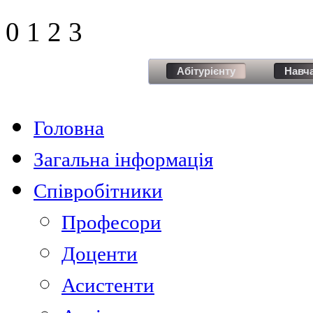
0
1
2
3
Абітурієнту
Навч
Головна
Загальна інформація
Співробітники
Професори
Доценти
Асистенти