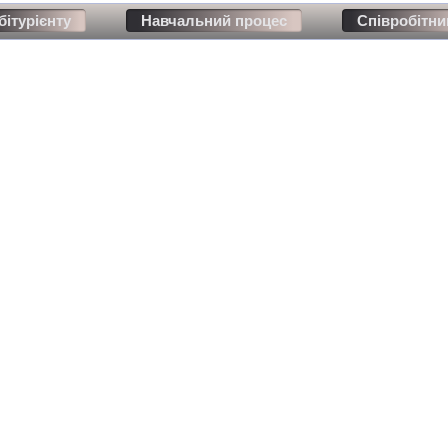
бітурієнту
Навчальний процес
Співробітни