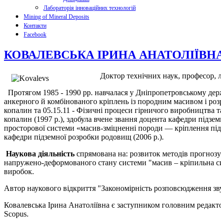
Лабораторія інноваційних технологій
Mining of Mineral Deposits
Контакти
Facebook
КОВАЛЕВСЬКА ІРИНА АНАТОЛІЇВН
Доктор технічних наук, професор, л
Протягом 1985 - 1990 рр. навчалася у Дніпропетровському держ
анкерного й комбінованого кріплень із породним масивом і роз
копалин та 05.15.11 - Фізичні процеси гірничого виробництва 
копалин (1997 р.),
здобула вчене звання доцента кафедри підзем
просторової системи «масив-зміцненні породи — кріплення підз
кафедри підземної розробки родовищ (2006 р.).
Наукова діяльність
спрямована на: розвиток методів прогнозу
напружено-деформованого стану системи "масив – кріпильна сис
виробок.
Автор наукового відкриття "Закономірність розповсюдження звук
Ковалевська Ірина Анатоліївна є заступником головним редакто
Scopus.