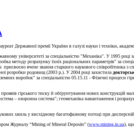
А
ауреат Державної премії України в галузі науки і техніки, акаде
авному університеті за спеціальністю "Механіка". У 1995 році 
робка методу розрахунку їхніх раціональних параметрів" за спец
та присвоєно вчене звання старшого наукового співробітника з с
ної розробки родовищ (2003 р.).
У 2004 році захистила
докторсь
емних виробок" за спеціальністю 05.15.11 - Фізичні процеси гі
 проявів гірського тиску й обґрунтування нових конструкцій м
тема – охоронна система"; геомеханіка навантаження і розрахун
ових хвиль у висхідному багатофазному потоці при дисперсній ст
ром Журналу “Mining of Mineral Deposits” (
www.mining.in.ua
), щ