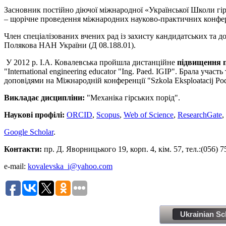
Засновник постійно діючої міжнародної «Української Школи гір
– щорічне проведення міжнародних науково-практичних конферен
Член спеціалізованих вчених рад із захисту кандидатських та 
Полякова НАН України (Д 08.188.01).
У 2012 р. І.А. Ковалевська пройшла дистанційне
підвищення п
"International engineering educator "Ing. Paed. IGIP". Брала уча
доповідями на Міжнародній конференції "Szkolа Eksploatacij Pod
Викладає дисципліни:
"Механіка гірських порід".
Наукові профілі:
ORCID
,
Scopus
,
Web of Science
,
ResearchGate
,
Google Scholar
.
Контакти:
п
р. Д. Яворницького 19
, корп. 4, кім. 57, тел.:
(056) 7
e-mail:
kovalevska_i@yahoo.com
Ukrainian Sc