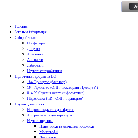
А
Головна
Загальна інформація
Співробітники
Професори
Доценти
Асистенти
Аспіранти
Лаборанти
Наукові співробітники
Підготовка здобувачів ВО
184 Гірництво (бакалавр)
184 Гірництво (ОПП "Інжиніринг гірництва")
014.09 Середня освіта (інформатика)
Підготовка PhD - ОНП "Гірництво"
Наукова діяльність
Напрями наукових досліджень
Аспірантура та докторантура
Наукові видання
Підручники та навчальні посібники
Монографії
Довідники