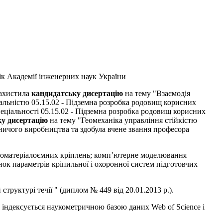
мік Академії інженерних наук України
захистила
кандидатську дисертацію
на тему "
Взаємодія
іальністю 05.15.02 - Підземна розробка родовищ корисних
пеціальності 05.15.02 - Підземна розробка родовищ корисних
ку дисертацію
на тему "
Геомеханіка управління стійкістю
рничого виробництва та здобула вчене звання професора
аломатеріалоємних кріплень; комп’ютерне моделювання
ок параметрів кріпильної і охоронної систем підготовчих
руктурі течії " (диплом № 449 від 20.01.2013 р.).
о індексується наукометричною базою даних Web of Science і