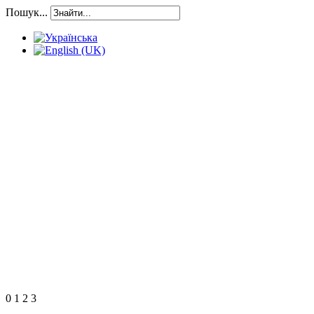
Пошук...
0
1
2
3