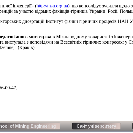
ничої інженерії» (
http://msu.org.ua
), що консолідує зусилля щодо
цій за участю відомих фахівців-гірників України, Росії, Польщ
докторських дисертацій Інститут фізики гірничих процесів НАН 
едагогічного мистецтва
в Міжнародному товаристві з інженерної
сть та виступала з доповідями на Всесвітніх гірничих конгресах: у 
zemnej" (Краків).
56-00-47
,
hool of Mining Engineering
Сайт університету